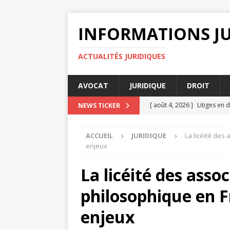
INFORMATIONS J
ACTUALITÉS JURIDIQUES
AVOCAT
JURIDIQUE
DROIT
[ août 4, 2026 ]
Litiges en 
NEWS TICKER
[ août 3, 2026 ]
Pourquoi le
ACCUEIL
JURIDIQUE
La licéité des
planification
AVOCAT
enjeux
[ juillet 31, 2026 ]
Force maj
La licéité des asso
[ juillet 29, 2026 ]
Le rôle c
philosophique en F
[ août 8, 2026 ]
Comprendre
JURIDIQUE
enjeux