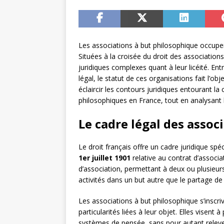
Les associations à but philosophique occupent
Situées à la croisée du droit des associations
juridiques complexes quant à leur licéité. E
légal, le statut de ces organisations fait l’ob
éclaircir les contours juridiques entourant l
philosophiques en France, tout en analysant l
Le cadre légal des assoc
Le droit français offre un cadre juridique spé
1er juillet 1901
relative au contrat d’associat
d’association, permettant à deux ou plusie
activités dans un but autre que le partage de
Les associations à but philosophique s’inscr
particularités liées à leur objet. Elles visen
systèmes de pensée, sans pour autant relever