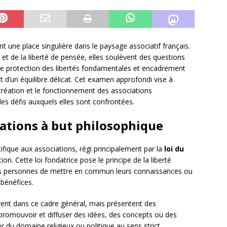
 une place singulière dans le paysage associatif français.
 et de la liberté de pensée, elles soulèvent des questions
ntre protection des libertés fondamentales et encadrement
jet d’un équilibre délicat. Cet examen approfondi vise à
a création et le fonctionnement des associations
es défis auxquels elles sont confrontées.
iations à but philosophique
cifique aux associations, régi principalement par la
loi du
ion. Cette loi fondatrice pose le principe de la liberté
urs personnes de mettre en commun leurs connaissances ou
 bénéfices.
ivent dans ce cadre général, mais présentent des
t à promouvoir et diffuser des idées, des concepts ou des
 du domaine religieux ou politique au sens strict.