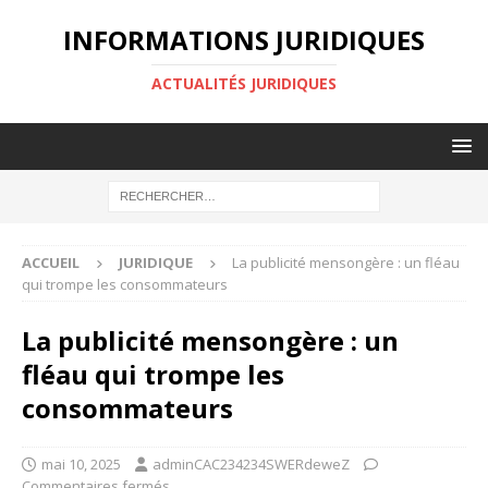
INFORMATIONS JURIDIQUES
ACTUALITÉS JURIDIQUES
ACCUEIL
JURIDIQUE
La publicité mensongère : un fléau
qui trompe les consommateurs
La publicité mensongère : un
fléau qui trompe les
consommateurs
mai 10, 2025
adminCAC234234SWERdeweZ
Commentaires fermés