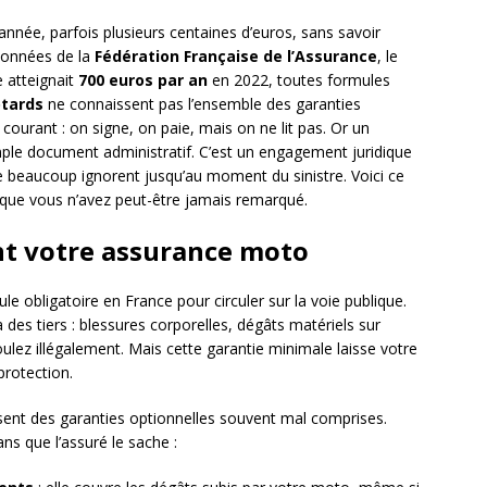
nnée, parfois plusieurs centaines d’euros, sans savoir
données de la
Fédération Française de l’Assurance
, le
 atteignait
700 euros par an
en 2022, toutes formules
tards
ne connaissent pas l’ensemble des garanties
 courant : on signe, on paie, mais on ne lit pas. Or un
mple document administratif. C’est un engagement juridique
ue beaucoup ignorent jusqu’au moment du sinistre. Voici ce
 que vous n’avez peut-être jamais remarqué.
nt votre assurance moto
ule obligatoire en France pour circuler sur la voie publique.
es tiers : blessures corporelles, dégâts matériels sur
oulez illégalement. Mais cette garantie minimale laisse votre
rotection.
osent des garanties optionnelles souvent mal comprises.
ns que l’assuré le sache :