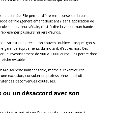
ous-estimée. Elle permet d’être remboursé sur la base du
riode définie (généralement deux ans), sans application de
lcule sur la valeur vénale, c’est-à-dire la valeur marchande
représenter plusieurs milliers d’euros.
contrat est une précaution souvent oubliée. Casque, gants,
 une garantie équipements du motard, d’autres non. Ces
 un investissement de 500 à 2 000 euros. Les perdre dans
 sèche évitable.
énérales
reste indispensable, même si l’exercice est
 une exclusion, consulter un professionnel du droit
’éviter des déconvenues coûteuses.
us ou un désaccord avec son
n sinistre, qui minore l’indemnisation ou qui tarde à