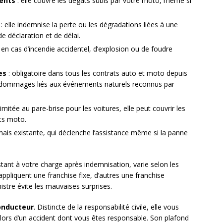
ents
: elle couvre les dégâts subis par votre moto, même si
: elle indemnise la perte ou les dégradations liées à une
de déclaration et de délai.
e en cas d’incendie accidentel, d’explosion ou de foudre
es
: obligatoire dans tous les contrats auto et moto depuis
 les dommages liés aux événements naturels reconnus par
imitée au pare-brise pour les voitures, elle peut couvrir les
ats moto.
mais existante, qui déclenche l’assistance même si la panne
tant à votre charge après indemnisation, varie selon les
appliquent une franchise fixe, d’autres une franchise
nistre évite les mauvaises surprises.
onducteur
. Distincte de la responsabilité civile, elle vous
lors d’un accident dont vous êtes responsable. Son plafond