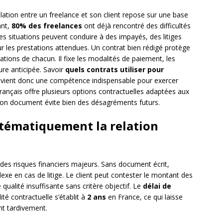
relation entre un freelance et son client repose sur une base
ant,
80% des freelances
ont déjà rencontré des difficultés
 Ces situations peuvent conduire à des impayés, des litiges
ur les prestations attendues. Un contrat bien rédigé protège
gations de chacun. Il fixe les modalités de paiement, les
ture anticipée. Savoir
quels contrats utiliser pour
vient donc une compétence indispensable pour exercer
français offre plusieurs options contractuelles adaptées aux
e bon document évite bien des désagréments futurs.
stématiquement la relation
des risques financiers majeurs. Sans document écrit,
exe en cas de litige. Le client peut contester le montant des
qualité insuffisante sans critère objectif. Le
délai de
té contractuelle s’établit à
2 ans
en France, ce qui laisse
nt tardivement.