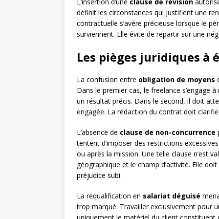
L’insertion d’une
clause de révision
autorise
définit les circonstances qui justifient une r
contractuelle s’avère précieuse lorsque le p
surviennent. Elle évite de repartir sur une 
Les pièges juridiques à
La confusion entre
obligation de moyens
Dans le premier cas, le freelance s’engage 
un résultat précis. Dans le second, il doit att
engagée. La rédaction du contrat doit clarifier
L’absence de
clause de non-concurrence
p
tentent d’imposer des restrictions excessive
ou après la mission. Une telle clause n’est val
géographique et le champ d’activité. Elle doi
préjudice subi.
La requalification en
salariat déguisé
menac
trop marqué. Travailler exclusivement pour un
uniquement le matériel du client constituent d