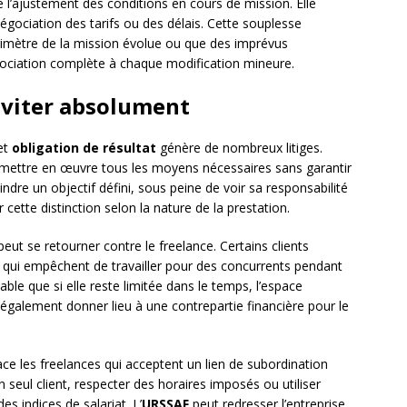
 l’ajustement des conditions en cours de mission. Elle
enégociation des tarifs ou des délais. Cette souplesse
érimètre de la mission évolue ou que des imprévus
négociation complète à chaque modification mineure.
 éviter absolument
et
obligation de résultat
génère de nombreux litiges.
à mettre en œuvre tous les moyens nécessaires sans garantir
eindre un objectif défini, sous peine de voir sa responsabilité
 cette distinction selon la nature de la prestation.
eut se retourner contre le freelance. Certains clients
s qui empêchent de travailler pour des concurrents pendant
able que si elle reste limitée dans le temps, l’espace
t également donner lieu à une contrepartie financière pour le
e les freelances qui acceptent un lien de subordination
 seul client, respecter des horaires imposés ou utiliser
es indices de salariat. L’
URSSAF
peut redresser l’entreprise