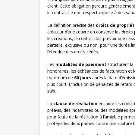
client. Cette obligation perdure généralemen
le contrat. Le non-respect expose à des sancti
La définition précise des
droits de propriét
créateur d’une œuvre en conserve les droits p
les créations, le contrat doit prévoir une ces
partielle, exclusive ou non, pour une durée l
l’étendue des droits cédés.
Les
modalités de paiement
structurent la 
honoraires, les échéances de facturation et l
maximum de
60 jours
après la date d’émissio
plus court. L’inclusion de pénalités de retar
subi.
La
clause de résiliation
encadre les conditi
préavis, des indemnités ou des modalités spéc
pour faute de la résiliation à l’amiable permet
protège les deux parties contre une rupture b