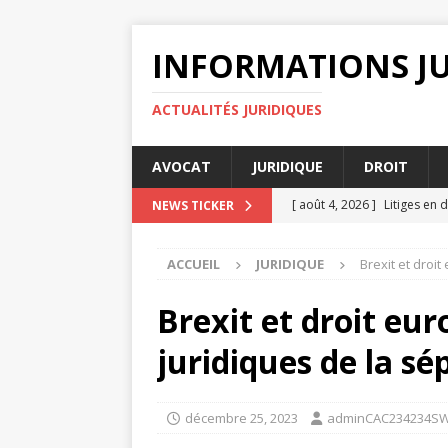
INFORMATIONS J
ACTUALITÉS JURIDIQUES
AVOCAT
JURIDIQUE
DROIT
[ août 4, 2026 ]
Litiges en 
NEWS TICKER
[ août 3, 2026 ]
Pourquoi le
ACCUEIL
JURIDIQUE
Brexit et droi
planification
AVOCAT
[ juillet 31, 2026 ]
Force maj
Brexit et droit eu
[ juillet 29, 2026 ]
Le rôle c
juridiques de la sé
[ août 8, 2026 ]
Comprendre
JURIDIQUE
décembre 25, 2023
adminCAC234234S